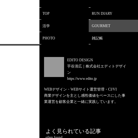
TOP
RUN DIARY
活学
GOURMET
PHOTO
雑記帳
EDITO DESIGN
芋谷清広｜株式会社エディトデザイ
ン
https://www.edito.jp
WEBデザイン・WEBサイト運営管理・CI/VI
商業デザインを主とし感性価値をベースにした事
業運営を顧客企業と一緒に実践しています。
よく見られている記事
often found