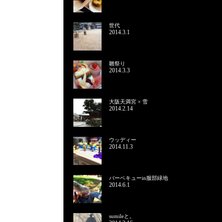
世代
2014.3.1
雛祭り
2014.3.3
大阪天満宮 × 雪
2014.2.14
ウッディー
2014.11.3
バーベキューin服部緑地
2014.6.1
sumileと。