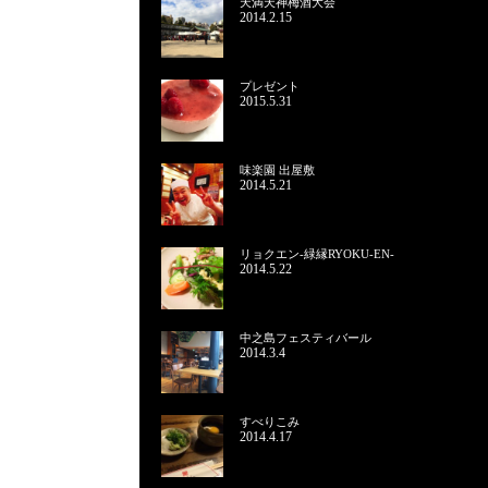
天満天神梅酒大会
2014.2.15
プレゼント
2015.5.31
味楽園 出屋敷
2014.5.21
リョクエン-緑縁RYOKU-EN-
2014.5.22
中之島フェスティバール
2014.3.4
すべりこみ
2014.4.17