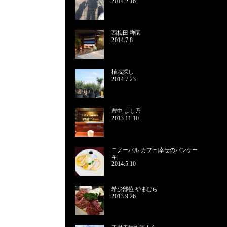
2014.2.16
西梅田 禅園
2014.7.8
植栽探し
2014.7.23
豊中 よし乃
2013.11.10
ニノーバル カフェ|幸せのパンケー
キ
2014.5.10
希少部位 やまむら
2013.9.26