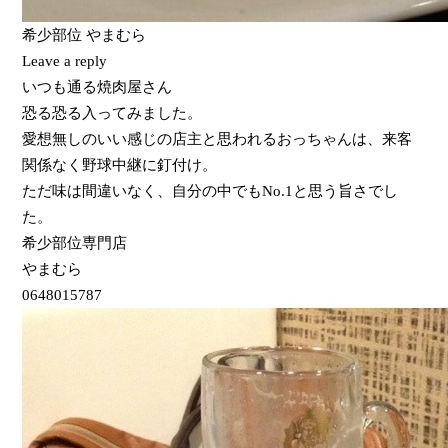
希少部位 やまむら
Leave a reply
いつも通る焼肉屋さん
恐る恐る入ってみました。
愛想無しのいい感じの店主と思われるおっちゃんは、来客
関係なく野球中継に釘付け。
ただ味は間違いなく、自分の中でもNo.1と思う旨さでし
た。
希少部位専門店
やまむら
0648015787